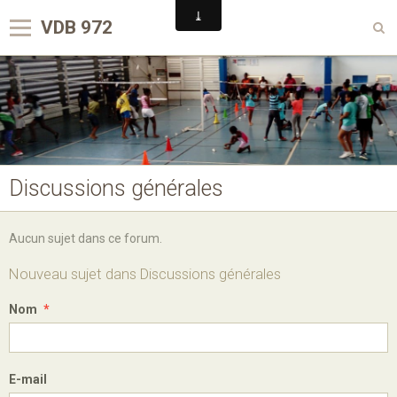
VDB 972
Accueil
Club VDB en pratique
Compétitions
Activités du VDB
Discussions générales
Dans les médias
Aucun sujet dans ce forum.
Le Badminton
Nouveau sujet dans Discussions générales
Contact
Nom
Nous rejoindre sur Facebook
E-mail