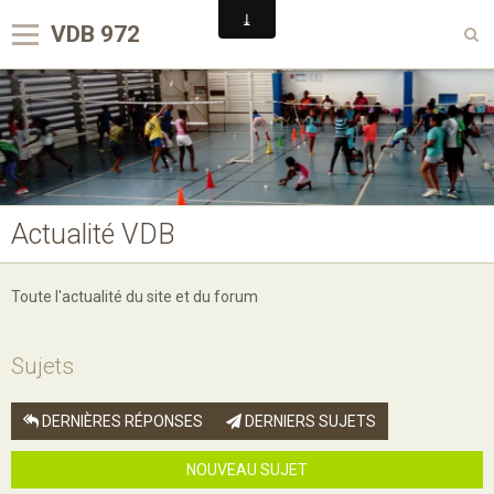
VDB 972
Accueil
Club VDB en pratique
Compétitions
Activités du VDB
Actualité VDB
Dans les médias
Toute l'actualité du site et du forum
Le Badminton
Contact
Sujets
Nous rejoindre sur Facebook
DERNIÈRES RÉPONSES
DERNIERS SUJETS
NOUVEAU SUJET