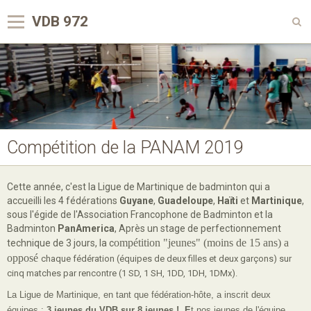
VDB 972
Accueil
Club VDB en pratique
Compétitions
Activités du VDB
Compétition de la PANAM 2019
Dans les médias
Cette année, c'est la Ligue de Martinique de badminton qui a
Le Badminton
accueilli les 4 fédérations
Guyane
,
Guadeloupe
,
Haïti
et
Martinique
,
sous l'égide de l'Association Francophone de Badminton et la
Contact
Badminton
PanAmerica
, Après un stage de perfectionnement
ompétition "jeunes" (moins de 15 ans) a
technique de 3 jours, la c
Nous rejoindre sur Facebook
opposé
chaque fédération (équipes de deux filles et deux garçons) sur
cinq matches par rencontre (1 SD, 1 SH, 1DD, 1DH, 1DMx).
La Ligue de Martinique, en tant que fédération-hôte, a inscrit deux
équipes :
3 jeunes du VDB sur 8 jeunes ! E
t nos jeunes de l'équipe